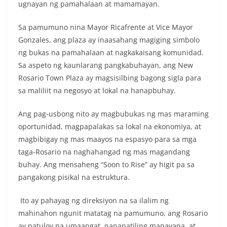
ugnayan ng pamahalaan at mamamayan.
Sa pamumuno nina Mayor Ricafrente at Vice Mayor
Gonzales, ang plaza ay inaasahang magiging simbolo
ng bukas na pamahalaan at nagkakaisang komunidad.
Sa aspeto ng kaunlarang pangkabuhayan, ang New
Rosario Town Plaza ay magsisilbing bagong sigla para
sa maliliit na negosyo at lokal na hanapbuhay.
Ang pag-usbong nito ay magbubukas ng mas maraming
oportunidad, magpapalakas sa lokal na ekonomiya, at
magbibigay ng mas maayos na espasyo para sa mga
taga-Rosario na naghahangad ng mas magandang
buhay. Ang mensaheng “Soon to Rise” ay higit pa sa
pangakong pisikal na estruktura.
Ito ay pahayag ng direksiyon na sa ilalim ng
mahinahon ngunit matatag na pamumuno, ang Rosario
ay patuloy na umaangat, nananatiling mapayapa, at