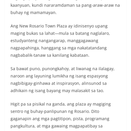
kaanyuan, kundi nararamdaman sa pang-araw-araw na
buhay ng mamamayan.
Ang New Rosario Town Plaza ay idinisenyo upang
maging bukas sa lahat—mula sa batang naglalaro,
estudyanteng nangangarap, manggagawang
nagpapahinga, hanggang sa mga nakatatandang
nagbabalik-tanaw sa kanilang kabataan.
Sa bawat puno, punongkahoy, at liwanag na ilalagay,
naroon ang layuning lumikha ng isang espasyong
nagbibigay-ginhawa at inspirasyon, alinsunod sa
adhikain ng isang bayang may malasakit sa tao.
Higit pa sa pisikal na ganda, ang plaza ay magiging
sentro ng buhay-panlipunan ng Rosario. Dito
gaganapin ang mga pagtitipon, pista, programang
pangkultura, at mga gawaing magpapatibay sa