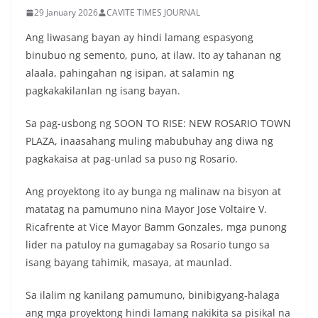
29 January 2026
CAVITE TIMES JOURNAL
Ang liwasang bayan ay hindi lamang espasyong
binubuo ng semento, puno, at ilaw. Ito ay tahanan ng
alaala, pahingahan ng isipan, at salamin ng
pagkakakilanlan ng isang bayan.
Sa pag-usbong ng SOON TO RISE: NEW ROSARIO TOWN
PLAZA, inaasahang muling mabubuhay ang diwa ng
pagkakaisa at pag-unlad sa puso ng Rosario.
Ang proyektong ito ay bunga ng malinaw na bisyon at
matatag na pamumuno nina Mayor Jose Voltaire V.
Ricafrente at Vice Mayor Bamm Gonzales, mga punong
lider na patuloy na gumagabay sa Rosario tungo sa
isang bayang tahimik, masaya, at maunlad.
Sa ilalim ng kanilang pamumuno, binibigyang-halaga
ang mga proyektong hindi lamang nakikita sa pisikal na