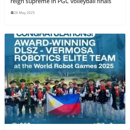
reign supreme in PGC volleyball finals
26 May 2025