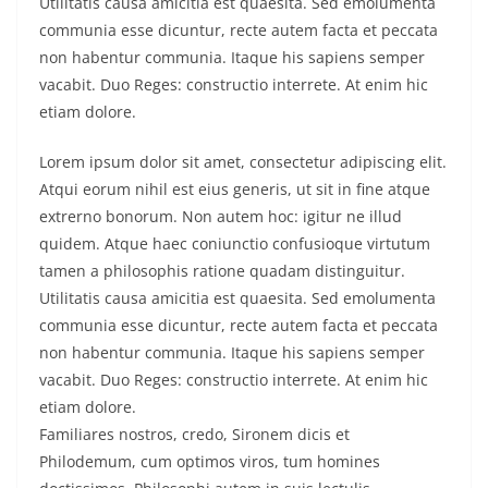
Utilitatis causa amicitia est quaesita. Sed emolumenta
communia esse dicuntur, recte autem facta et peccata
non habentur communia. Itaque his sapiens semper
vacabit. Duo Reges: constructio interrete. At enim hic
etiam dolore.
Lorem ipsum dolor sit amet, consectetur adipiscing elit.
Atqui eorum nihil est eius generis, ut sit in fine atque
extrerno bonorum. Non autem hoc: igitur ne illud
quidem. Atque haec coniunctio confusioque virtutum
tamen a philosophis ratione quadam distinguitur.
Utilitatis causa amicitia est quaesita. Sed emolumenta
communia esse dicuntur, recte autem facta et peccata
non habentur communia. Itaque his sapiens semper
vacabit. Duo Reges: constructio interrete. At enim hic
etiam dolore.
Familiares nostros, credo, Sironem dicis et
Philodemum, cum optimos viros, tum homines