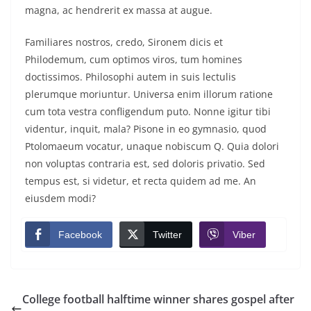
magna, ac hendrerit ex massa at augue.
Familiares nostros, credo, Sironem dicis et
Philodemum, cum optimos viros, tum homines
doctissimos. Philosophi autem in suis lectulis
plerumque moriuntur. Universa enim illorum ratione
cum tota vestra confligendum puto. Nonne igitur tibi
videntur, inquit, mala? Pisone in eo gymnasio, quod
Ptolomaeum vocatur, unaque nobiscum Q. Quia dolori
non voluptas contraria est, sed doloris privatio. Sed
tempus est, si videtur, et recta quidem ad me. An
eiusdem modi?
Facebook
Twitter
Viber
College football halftime winner shares gospel after