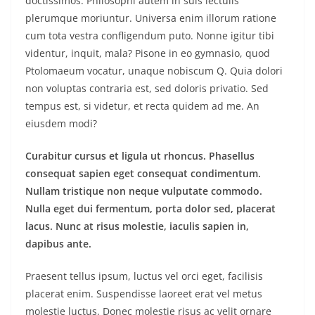
doctissimos. Philosophi autem in suis lectulis
plerumque moriuntur. Universa enim illorum ratione
cum tota vestra confligendum puto. Nonne igitur tibi
videntur, inquit, mala? Pisone in eo gymnasio, quod
Ptolomaeum vocatur, unaque nobiscum Q. Quia dolori
non voluptas contraria est, sed doloris privatio. Sed
tempus est, si videtur, et recta quidem ad me. An
eiusdem modi?
Curabitur cursus et ligula ut rhoncus. Phasellus
consequat sapien eget consequat condimentum.
Nullam tristique non neque vulputate commodo.
Nulla eget dui fermentum, porta dolor sed, placerat
lacus. Nunc at risus molestie, iaculis sapien in,
dapibus ante.
Praesent tellus ipsum, luctus vel orci eget, facilisis
placerat enim. Suspendisse laoreet erat vel metus
molestie luctus. Donec molestie risus ac velit ornare