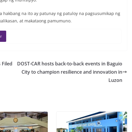
ga hakbang na ito ay patunay ng patuloy na pagsusumikap ng
akalikasan, at makataong pamumuno.
r
 Filed
DOST-CAR hosts back-to-back events in Baguio
City to champion resilience and innovation in
Luzon