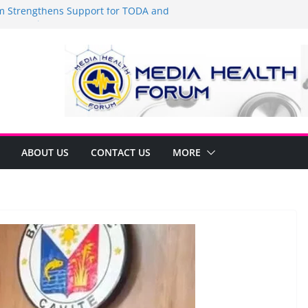
Strengthens Support for TODA and
MA, Cavite
 time to shop BIG!
be Arca Champions MSME Growth in
 DTI Cavite Financing Seminar
ANE AT RIGHT TO CARE ORDINANCE,
UKSAN SA CARMONA
lates Local Development Plan for
on Ferrer and Vice Mayor Jonas
ative
ABOUT US
CONTACT US
MORE