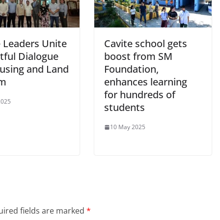
e Leaders Unite
Cavite school gets
itful Dialogue
boost from SM
using and Land
Foundation,
rm
enhances learning
for hundreds of
2025
students
10 May 2025
ired fields are marked
*