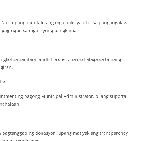
g Naic upang i-update ang mga polisiya ukol sa pangangalaga
t pagtugon sa mga isyung pangklima.
ngkol sa sanitary landfill project, na mahalaga sa tamang
giran.
tor
intment ng bagong Municipal Administrator, bilang suporta
mahalaan.
sa pagtanggap ng donasyon, upang matiyak ang transparency
ggap ng munisipyo.