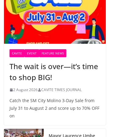
CAVITE
EVENT
FEATURE NEWS
The wait is over—it’s time
to shop BIG!
2 August 2026
CAVITE TIMES JOURNAL
Catch the SM City Molino 3-Day Sale from
July 31 to August 2 and score up to 70% OFF
on
Mayor Laurence Umbe