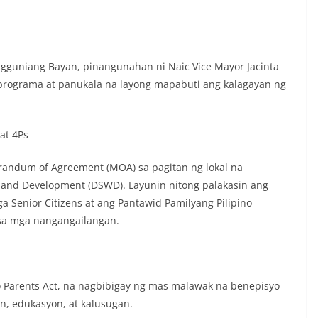
angguniang Bayan, pinangunahan ni Naic Vice Mayor Jacinta
rograma at panukala na layong mapabuti ang kalagayan ng
at 4Ps
randum of Agreement (MOA) sa pagitan ng lokal na
 and Development (DSWD). Layunin nitong palakasin ang
 Senior Citizens at ang Pantawid Pamilyang Pilipino
 sa mga nangangailangan.
 Parents Act, na nagbibigay ng mas malawak na benepisyo
n, edukasyon, at kalusugan.