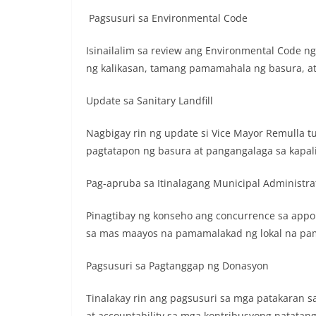
Pagsusuri sa Environmental Code
Isinailalim sa review ang Environmental Code n
ng kalikasan, tamang pamamahala ng basura, a
Update sa Sanitary Landfill
Nagbigay rin ng update si Vice Mayor Remulla tu
pagtatapon ng basura at pangangalaga sa kapali
Pag-apruba sa Itinalagang Municipal Administra
Pinagtibay ng konseho ang concurrence sa appo
sa mas maayos na pamamalakad ng lokal na pa
Pagsusuri sa Pagtanggap ng Donasyon
Tinalakay rin ang pagsusuri sa mga patakaran 
at accountability sa mga kontribusyong natatan