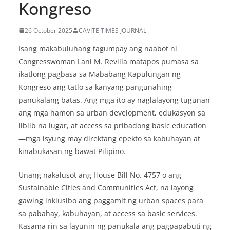
Kongreso
26 October 2025
CAVITE TIMES JOURNAL
Isang makabuluhang tagumpay ang naabot ni
Congresswoman Lani M. Revilla matapos pumasa sa
ikatlong pagbasa sa Mababang Kapulungan ng
Kongreso ang tatlo sa kanyang pangunahing
panukalang batas. Ang mga ito ay naglalayong tugunan
ang mga hamon sa urban development, edukasyon sa
liblib na lugar, at access sa pribadong basic education
—mga isyung may direktang epekto sa kabuhayan at
kinabukasan ng bawat Pilipino.
Unang nakalusot ang House Bill No. 4757 o ang
Sustainable Cities and Communities Act, na layong
gawing inklusibo ang paggamit ng urban spaces para
sa pabahay, kabuhayan, at access sa basic services.
Kasama rin sa layunin ng panukala ang pagpapabuti ng