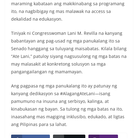
maraming kabataan ang makikinabang sa programang
ito, na nagbibigay ng mas malawak na access sa
dekalidad na edukasyon.
Tiniyak ni Congresswoman Lani M. Revilla na kanyang
babantayan ang pag-usad ng mga panukalang ito sa
Senado hanggang sa tuluyang maisabatas. Kilala bilang
“Ate Lani,” patuloy siyang nagsusulong ng mga batas na
may malasakit at konkretong solusyon sa mga
pangangailangan ng mamamayan.
Ang pagpasa ng mga panukalang ito ay patunay ng
kanyang dedikasyon sa #AlagangAteLani—isang
pamumuno na inuuna ang serbisyo, kalinga, at
kinabukasan ng bayan. Sa tulong ng mga batas na ito,
inaasahang mas magiging inklusibo, edukado, at ligtas
ang Pilipinas para sa lahat.