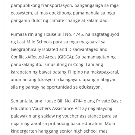
pampublikong transportasyon, pangangalaga sa mga
ecosystem, at mas epektibong pamamahala sa mga
panganib dulot ng climate change at kalamidad.
Pumasa rin ang House Bill No. 4745, na nagtataguyod
ng Last Mile Schools para sa mga mag-aaral sa
Geographically Isolated and Disadvantaged and
Conflict-Affected Areas (GIDCA). Sa pamamagitan ng
panukalang ito, isinusulong ni Cong. Lani ang
karapatan ng bawat batang Pilipino na makapag-aral,
anuman ang lokasyon o kalagayan, upang mabigyan
sila ng pantay na oportunidad sa edukasyon.
Samantala, ang House Bill No. 4744 o ang Private Basic
Education Vouchers Assistance Act ay naglalayong
palawakin ang saklaw ng voucher assistance para sa
mga mag-aaral sa pribadong basic education. Mula
kindergarten hanggang senior high school, mas