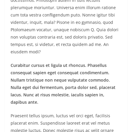
doctissimos. Philosophi autem in suis lectulis
plerumque moriuntur. Universa enim illorum ratione
cum tota vestra confligendum puto. Nonne igitur tibi
videntur, inquit, mala? Pisone in eo gymnasio, quod
Ptolomaeum vocatur, unaque nobiscum Q. Quia dolori
non voluptas contraria est, sed doloris privatio. Sed
tempus est, si videtur, et recta quidem ad me. An
eiusdem modi?
Curabitur cursus et ligula ut rhoncus. Phasellus
consequat sapien eget consequat condimentum.
Nullam tristique non neque vulputate commodo.
Nulla eget dui fermentum, porta dolor sed, placerat
lacus. Nunc at risus molestie, iaculis sapien in,
dapibus ante.
Praesent tellus ipsum, luctus vel orci eget, facilisis
placerat enim. Suspendisse laoreet erat vel metus
molestie luctus. Donec molestie risus ac velit ornare