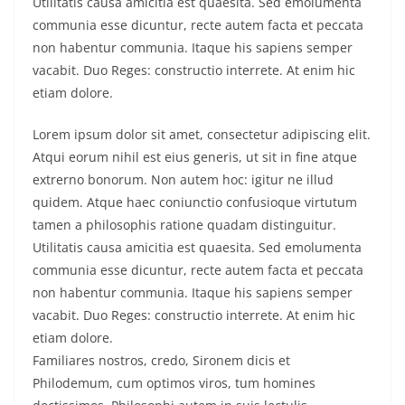
Utilitatis causa amicitia est quaesita. Sed emolumenta
communia esse dicuntur, recte autem facta et peccata
non habentur communia. Itaque his sapiens semper
vacabit. Duo Reges: constructio interrete. At enim hic
etiam dolore.
Lorem ipsum dolor sit amet, consectetur adipiscing elit.
Atqui eorum nihil est eius generis, ut sit in fine atque
extrerno bonorum. Non autem hoc: igitur ne illud
quidem. Atque haec coniunctio confusioque virtutum
tamen a philosophis ratione quadam distinguitur.
Utilitatis causa amicitia est quaesita. Sed emolumenta
communia esse dicuntur, recte autem facta et peccata
non habentur communia. Itaque his sapiens semper
vacabit. Duo Reges: constructio interrete. At enim hic
etiam dolore.
Familiares nostros, credo, Sironem dicis et
Philodemum, cum optimos viros, tum homines