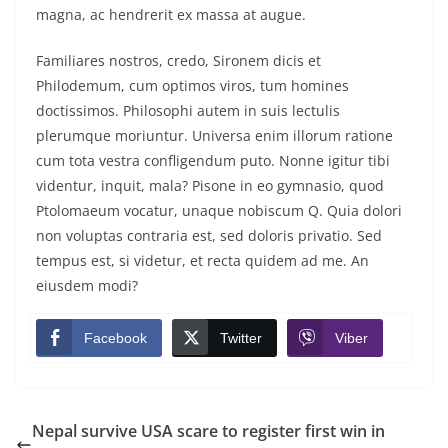
magna, ac hendrerit ex massa at augue.
Familiares nostros, credo, Sironem dicis et
Philodemum, cum optimos viros, tum homines
doctissimos. Philosophi autem in suis lectulis
plerumque moriuntur. Universa enim illorum ratione
cum tota vestra confligendum puto. Nonne igitur tibi
videntur, inquit, mala? Pisone in eo gymnasio, quod
Ptolomaeum vocatur, unaque nobiscum Q. Quia dolori
non voluptas contraria est, sed doloris privatio. Sed
tempus est, si videtur, et recta quidem ad me. An
eiusdem modi?
Facebook
Twitter
Viber
Nepal survive USA scare to register first win in