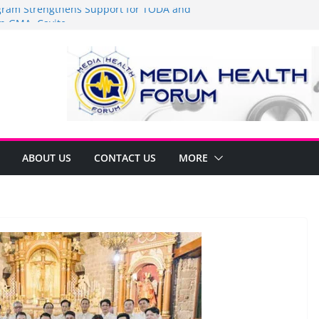
am Strengthens Support for TODA and
n GMA, Cavite
it’s time to shop BIG!
Umbe Arca Champions MSME Growth in
ugh DTI Cavite Financing Seminar
E LANE AT RIGHT TO CARE ORDINANCE,
BINUKSAN SA CARMONA
rmulates Local Development Plan for
Jonjon Ferrer and Vice Mayor Jonas
itiative
ABOUT US
CONTACT US
MORE