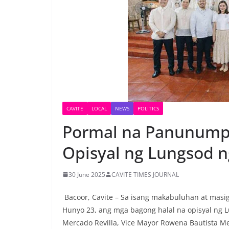
CAVITE
LOCAL
NEWS
POLITICS
Pormal na Panunump
Opisyal ng Lungsod n
30 June 2025
CAVITE TIMES JOURNAL
Bacoor, Cavite – Sa isang makabuluhan at mas
Hunyo 23, ang mga bagong halal na opisyal ng 
Mercado Revilla, Vice Mayor Rowena Bautista Me