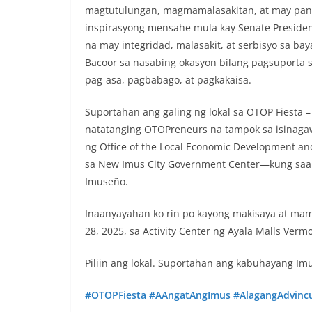
magtutulungan, magmamalasakitan, at may pana
inspirasyong mensahe mula kay Senate Preside
na may integridad, malasakit, at serbisyo sa 
Bacoor sa nasabing okasyon bilang pagsuporta
pag-asa, pagbabago, at pagkakaisa.
Suportahan ang galing ng lokal sa OTOP Fiesta –
natatanging OTOPreneurs na tampok sa isinagaw
ng Office of the Local Economic Development an
sa New Imus City Government Center—kung saan 
Imuseño.
Inaanyayahan ko rin po kayong makisaya at mami
28, 2025, sa Activity Center ng Ayala Malls Ve
Piliin ang lokal. Suportahan ang kabuhayang Im
#OTOPFiesta
#AAngatAngImus
#AlagangAdvinc