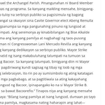
hael the Archangel Parish. Pinangunahan ni Board Member
ukas ng programa. Sa kanyang maikling mensahe, binigyang-
y-tuloy na serbisyo publiko sa pagsisimula ng bagong
angal sa okasyon sina Cavite Governor-elect Abeng Remulla
 nagpanumpa sa mga pangunahing pinuno ng lungsod at
pati. Ang seremonya ay kinabibilangan ng Bise Alkalde
a ang kanyang pamilya at nagbahagi ng taos-pusong
an ni Congresswoman Lani Mercado Revilla ang kanyang
 kanyang dedikasyon sa serbisyo publiko. Mayor Strike
ghatid ng isang makabuluhang talumpati na tumuon sa
ng Bacoor. Sa kanyang talumpati, binigyang-diin ni Mayor
ng pagdiriwang kundi sagisag ng tibay ng loob ng mga
 selebrasyon, ito rin po ay sumisimbolo ng ating katatagan
mga pagbabago, at sa pagtitiwala sa ating kakayahang
ngsod ng Bacoor, ipinapangako ko na si Mayor Strike B.
a sa bawat Bacooreño.” Tinapos niya ang kanyang mensahe
aya: “Bilang isang pamilya at isang lungsod, dumaan po tayo
y na pamilya, magkasama nating haharapin ang lahat—