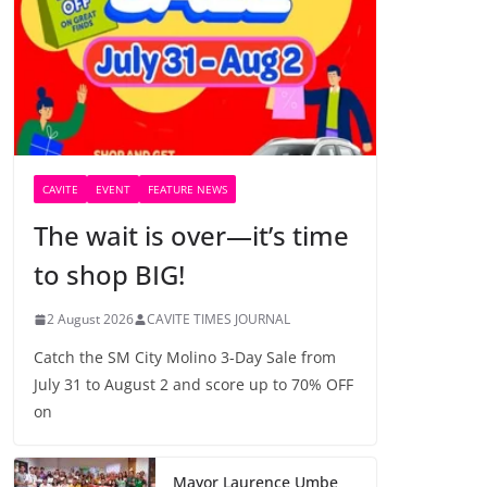
CAVITE
EVENT
FEATURE NEWS
The wait is over—it’s time
to shop BIG!
2 August 2026
CAVITE TIMES JOURNAL
Catch the SM City Molino 3-Day Sale from
July 31 to August 2 and score up to 70% OFF
on
Mayor Laurence Umbe