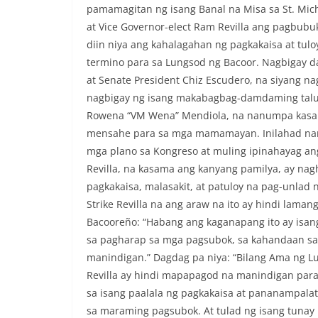
pamamagitan ng isang Banal na Misa sa St. Mic
at Vice Governor-elect Ram Revilla ang pagbub
diin niya ang kahalagahan ng pagkakaisa at tulo
termino para sa Lungsod ng Bacoor. Nagbigay d
at Senate President Chiz Escudero, na siyang
nagbigay ng isang makabagbag-damdaming talum
Rowena “VM Wena” Mendiola, na nanumpa kasam
mensahe para sa mga mamamayan. Inilahad nam
mga plano sa Kongreso at muling ipinahayag ang
Revilla, na kasama ang kanyang pamilya, ay na
pagkakaisa, malasakit, at patuloy na pag-unlad 
Strike Revilla na ang araw na ito ay hindi lama
Bacooreño: “Habang ang kaganapang ito ay isang
sa pagharap sa mga pagsubok, sa kahandaan sa 
manindigan.” Dagdag pa niya: “Bilang Ama ng Lu
Revilla ay hindi mapapagod na manindigan par
sa isang paalala ng pagkakaisa at pananampalat
sa maraming pagsubok. At tulad ng isang tuna