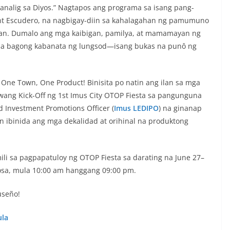
nalig sa Diyos.” Nagtapos ang programa sa isang pang-
nt Escudero, na nagbigay-diin sa kahalagahan ng pamumuno
bayan. Dumalo ang mga kaibigan, pamilya, at mamamayan ng
 sa bagong kabanata ng lungsod—isang bukas na punô ng
 One Town, One Product! Binisita po natin ang ilan sa mga
ang Kick-Off ng 1st Imus City OTOP Fiesta sa pangunguna
d Investment Promotions Officer (
Imus LEDIPO
) na ginanap
ibinida ang mga dekalidad at orihinal na produktong
li sa pagpapatuloy ng OTOP Fiesta sa darating na June 27–
rmosa, mula 10:00 am hanggang 09:00 pm.
useño!
ula