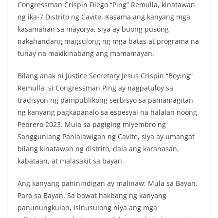
Congressman Crispin Diego “Ping” Remulla, kinatawan
ng ika-7 Distrito ng Cavite. Kasama ang kanyang mga
kasamahan sa mayorya, siya ay buong pusong
nakahandang magsulong ng mga batas at programa na
tunay na makikinabang ang mamamayan.
Bilang anak ni Justice Secretary Jesus Crispin “Boying”
Remulla, si Congressman Ping ay nagpatuloy sa
tradisyon ng pampublikong serbisyo sa pamamagitan
ng kanyang pagkapanalo sa espesyal na halalan noong
Pebrero 2023. Mula sa pagiging miyembro ng
Sangguniang Panlalawigan ng Cavite, siya ay umangat
bilang kinatawan ng distrito, dala ang karanasan,
kabataan, at malasakit sa bayan.
Ang kanyang paninindigan ay malinaw: Mula sa Bayan,
Para sa Bayan. Sa bawat hakbang ng kanyang
panunungkulan, isinusulong niya ang mga