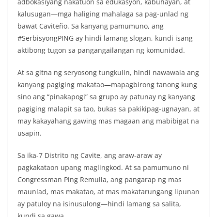
adbokasiyang nakatuon sa edukasyon, kabuhayan, at
kalusugan—mga haliging mahalaga sa pag-unlad ng
bawat Caviteño. Sa kanyang pamumuno, ang
#SerbisyongPING ay hindi lamang slogan, kundi isang
aktibong tugon sa pangangailangan ng komunidad.
At sa gitna ng seryosong tungkulin, hindi nawawala ang
kanyang pagiging makatao—mapagbirong tanong kung
sino ang “pinakapogi” sa grupo ay patunay ng kanyang
pagiging malapit sa tao, bukas sa pakikipag-ugnayan, at
may kakayahang gawing mas magaan ang mabibigat na
usapin.
Sa ika-7 Distrito ng Cavite, ang araw-araw ay
pagkakataon upang maglingkod. At sa pamumuno ni
Congressman Ping Remulla, ang pangarap ng mas
maunlad, mas makatao, at mas makatarungang lipunan
ay patuloy na isinusulong—hindi lamang sa salita,
kundi sa gawa.