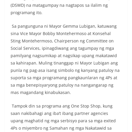
(DSWD) na matagumpay na nagtapos sa ilalim ng
programang ito.
Sa pangunguna ni Mayor Gemma Lubigan, katuwang
sina Vice Mayor Bobby Montehermoso at Konsehal
Sting Montehermoso, Chairperson ng Committee on
Social Services, ipinagdiwang ang tagumpay ng mga
pamilyang nagsumikap at nagsikap upang makatawid
sa kahirapan. Muling tinanggap ni Mayor Lubigan ang
punla ng pag-asa isang simbolo ng kanyang patuloy na
suporta sa mga programang pangkaunlaran ng 4Ps at
sa mga benepisyaryong patuloy na nangangarap ng
mas magandang kinabukasan.
Tampok din sa programa ang One Stop Shop, kung
saan nakibahagi ang iba’t ibang partner agencies
upang maghatid ng mga serbisyo para sa mga exited
4Ps o miyembro ng Samahan ng mga Nakatawid sa