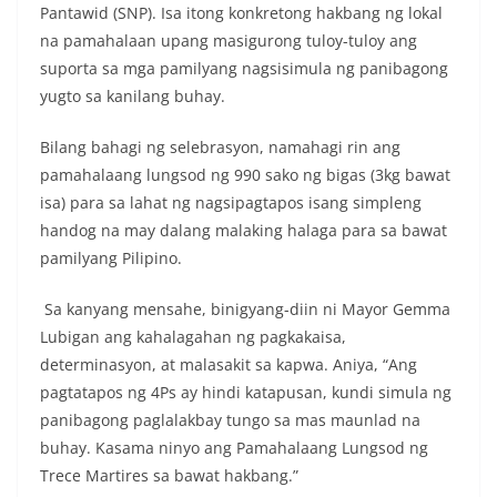
Pantawid (SNP). Isa itong konkretong hakbang ng lokal
na pamahalaan upang masigurong tuloy-tuloy ang
suporta sa mga pamilyang nagsisimula ng panibagong
yugto sa kanilang buhay.
Bilang bahagi ng selebrasyon, namahagi rin ang
pamahalaang lungsod ng 990 sako ng bigas (3kg bawat
isa) para sa lahat ng nagsipagtapos isang simpleng
handog na may dalang malaking halaga para sa bawat
pamilyang Pilipino.
Sa kanyang mensahe, binigyang-diin ni Mayor Gemma
Lubigan ang kahalagahan ng pagkakaisa,
determinasyon, at malasakit sa kapwa. Aniya, “Ang
pagtatapos ng 4Ps ay hindi katapusan, kundi simula ng
panibagong paglalakbay tungo sa mas maunlad na
buhay. Kasama ninyo ang Pamahalaang Lungsod ng
Trece Martires sa bawat hakbang.”