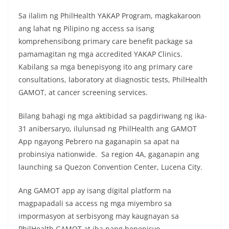
Sa ilalim ng PhilHealth YAKAP Program, magkakaroon
ang lahat ng Pilipino ng access sa isang
komprehensibong primary care benefit package sa
pamamagitan ng mga accredited YAKAP Clinics.
Kabilang sa mga benepisyong ito ang primary care
consultations, laboratory at diagnostic tests, PhilHealth
GAMOT, at cancer screening services.
Bilang bahagi ng mga aktibidad sa pagdiriwang ng ika-
31 anibersaryo, ilulunsad ng PhilHealth ang GAMOT
App ngayong Pebrero na gaganapin sa apat na
probinsiya nationwide. Sa region 4A, gaganapin ang
launching sa Quezon Convention Center, Lucena City.
Ang GAMOT app ay isang digital platform na
magpapadali sa access ng mga miyembro sa
impormasyon at serbisyong may kaugnayan sa
PhilHealth GAMOT at iba pang benepisyo.