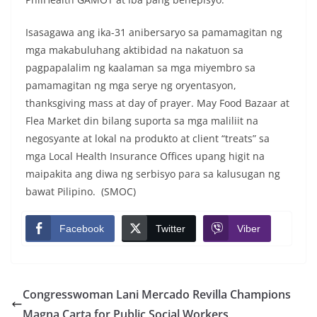
Isasagawa ang ika-31 anibersaryo sa pamamagitan ng
mga makabuluhang aktibidad na nakatuon sa
pagpapalalim ng kaalaman sa mga miyembro sa
pamamagitan ng mga serye ng oryentasyon,
thanksgiving mass at day of prayer. May Food Bazaar at
Flea Market din bilang suporta sa mga maliliit na
negosyante at lokal na produkto at client “treats” sa
mga Local Health Insurance Offices upang higit na
maipakita ang diwa ng serbisyo para sa kalusugan ng
bawat Pilipino. (SMOC)
Facebook
Twitter
Viber
Congresswoman Lani Mercado Revilla Champions
Magna Carta for Public Social Workers