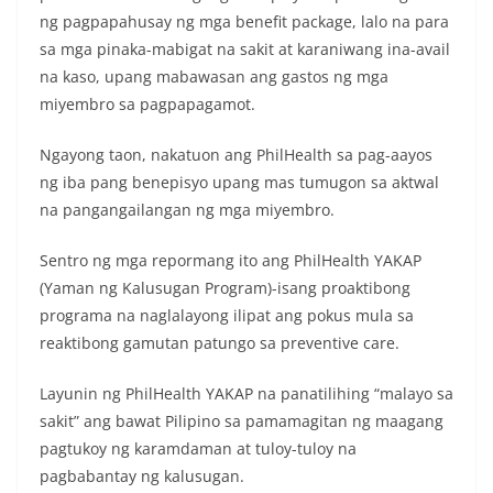
ng pagpapahusay ng mga benefit package, lalo na para
sa mga pinaka-mabigat na sakit at karaniwang ina-avail
na kaso, upang mabawasan ang gastos ng mga
miyembro sa pagpapagamot.
Ngayong taon, nakatuon ang PhilHealth sa pag-aayos
ng iba pang benepisyo upang mas tumugon sa aktwal
na pangangailangan ng mga miyembro.
Sentro ng mga repormang ito ang PhilHealth YAKAP
(Yaman ng Kalusugan Program)-isang proaktibong
programa na naglalayong ilipat ang pokus mula sa
reaktibong gamutan patungo sa preventive care.
Layunin ng PhilHealth YAKAP na panatilihing “malayo sa
sakit” ang bawat Pilipino sa pamamagitan ng maagang
pagtukoy ng karamdaman at tuloy-tuloy na
pagbabantay ng kalusugan.