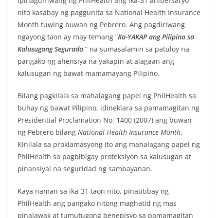
Ipinagdiriwang ng PhilHealth ang ika-31 anibersaryo
nito kasabay ng paggunita sa National Health Insurance
Month tuwing buwan ng Pebrero. Ang pagdiriwang
ngayong taon ay may temang “
Ka-YAKAP ang Pilipino sa
Kalusugang Segurado
,” na sumasalamin sa patuloy na
pangako ng ahensiya na yakapin at alagaan ang
kalusugan ng bawat mamamayang Pilipino.
Bilang pagkilala sa mahalagang papel ng PhilHealth sa
buhay ng bawat Pilipino, idineklara sa pamamagitan ng
Presidential Proclamation No. 1400 (2007) ang buwan
ng Pebrero bilang
National Health Insurance Month
.
Kinilala sa proklamasyong ito ang mahalagang papel ng
PhilHealth sa pagbibigay proteksiyon sa kalusugan at
pinansiyal na seguridad ng sambayanan.
Kaya naman sa ika-31 taon nito, pinatitibay ng
PhilHealth ang pangako nitong maghatid ng mas
pinalawak at tumutugong benepisyo sa pamamagitan